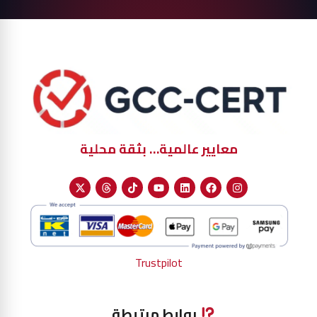
معايير عالمية… بثقة محلية
Trustpilot
روابط مرتبطة