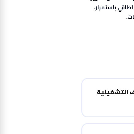
طاقي باستمرار.
ات.
 التشغيلية