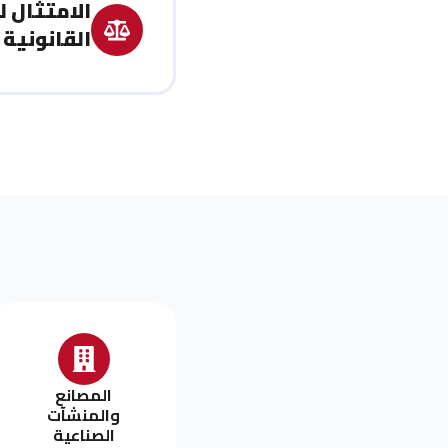
الامتثال 
القانونية
المصانع
والمنشآت
الصناعية