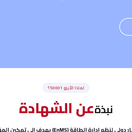
لماذا الأيزو 50001؟
عن
الشهادة
نبذة
ISO 50001 هو معيار دولي لنظم إدارة الطاقة (MS