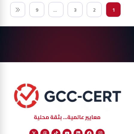
9
…
3
2
1
معايير عالمية… بثقة محلية