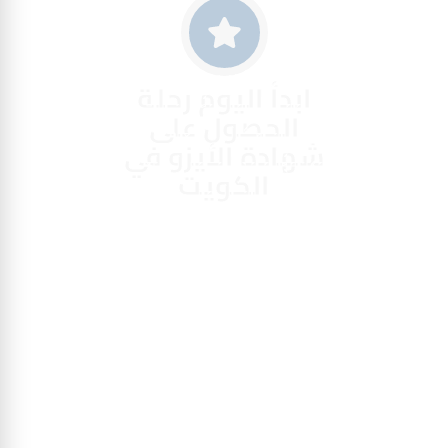
ابدأ اليوم رحلة
الحصول على
شهادة الأيزو في
الكويت
مع جرافيتي
للإستشارات الإدارية،
شريكك الذي يضمن لك
تطبيقًا علميًا وأداءً
احترافيًا، مع متابعة
مستمرة تضمن نجاح